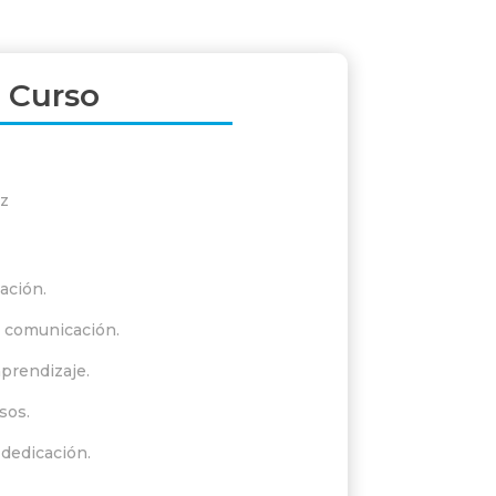
l Curso
z
vación.
e comunicación.
aprendizaje.
sos.
dedicación.