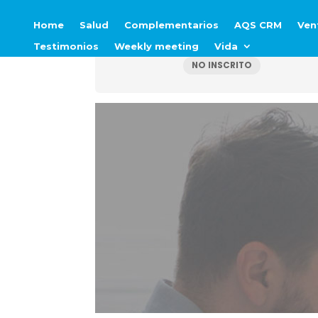
Novedades
Home
Salud
Complementarios
AQS CRM
Ven
Estado actual
Testimonios
Weekly meeting
Vida
NO INSCRITO